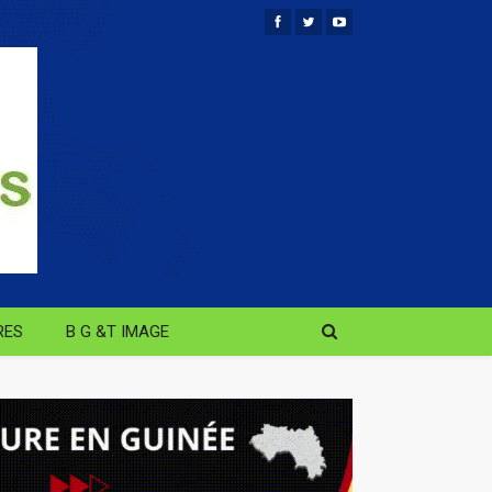
RES
B G &T IMAGE