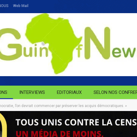
NOUS
Web Mail
ONS
INTERVIEWS
EDITORIAUX
SELON NOS CONFRE
émocratie, l’on devrait commencer par préserver les acquis démocratiques. »