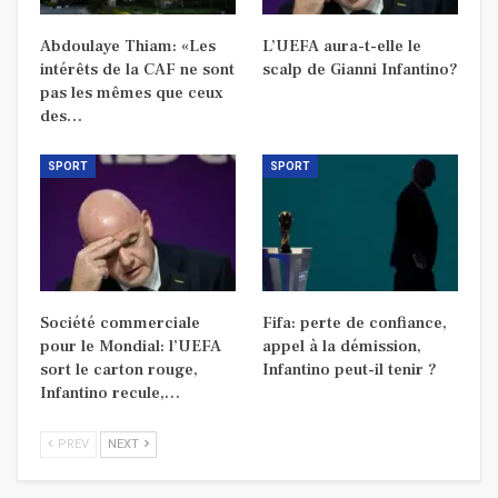
Abdoulaye Thiam: «Les
L’UEFA aura-t-elle le
intérêts de la CAF ne sont
scalp de Gianni Infantino?
pas les mêmes que ceux
des…
SPORT
SPORT
Société commerciale
Fifa: perte de confiance,
pour le Mondial: l’UEFA
appel à la démission,
sort le carton rouge,
Infantino peut-il tenir ?
Infantino recule,…
PREV
NEXT