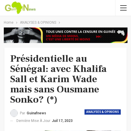
Home
ANALYSES & OPINIONS
Présidentielle au
Sénégal: avec Khalifa
Sall et Karim Wade
mais sans Ousmane
Sonko? (*)
ANALYSES & OPINIONS
Par
Guinafnews
Dernière Mise À Jour
Juil 17, 2023