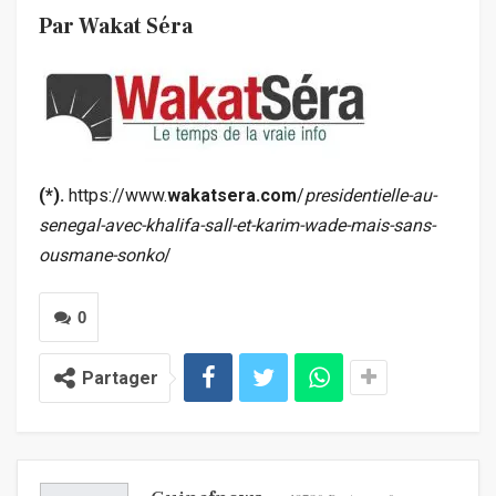
Par Wakat Séra
(*).
https://www.
wakatsera.com
/
presidentielle-au-
senegal-avec-khalifa-sall-et-karim-wade-mais-sans-
ousmane-sonko
/
0
Partager