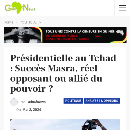
Home
POLITIQUE
Présidentielle au Tchad
: Succès Masra, réel
opposant ou allié du
pouvoir ?
POLITIQUE
ANALYSES & OPINIONS
Par
Guinafnews
On
Mai 2, 2024