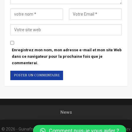
Enregistrez mon nom, mon adresse e-mail et mon site Web
dans ce navigateur pour la prochaine fois que je
commenterai.
News
© 2026 - Guinafnews. All Rights Reserved.
Website Design:
Confordev
Comment puis-je vous aider ?