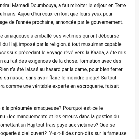
néral Mamadi Doumbouya, a fait miroiter le séjour en Terre
ulmans. Aujourd’hui ceux-ci n’ont que leurs yeux pour
inage de l’année prochaine, annoncée par le gouvernement.
e arnaqueuse a emballé ses victimes qui ont déboursé
el du Hajj, imposé par la religion, à tout musulman capable
ocessus précédant le voyage rêvé vers la Kaaba, a été mis
en au fait des exigences de la chose: formation avec des
 Rien n’a été laissé au hasard par la dame, pour bien ferrer
sa nasse, sans avoir flairé le moindre piège! Surtout
lera comme une véritable experte en escroquerie, faisait
vé à la présumée arnaqueuse? Pourquoi est-ce le
nnu «les manquements et les erreurs dans la gestion du
promettant un Hajj tout frais payé aux victimes? Que se
oquerie à ciel ouvert? Y-a-t-il des non-dits sur la fameuse