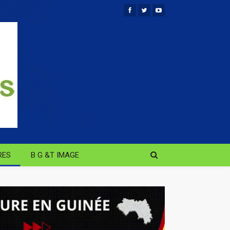
RES
B G &T IMAGE