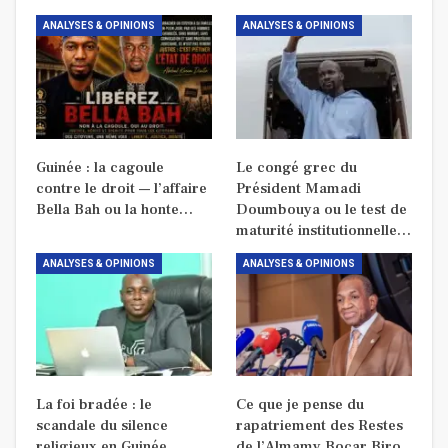
ANALYSES & OPINIONS
ANALYSES & OPINIONS
Guinée : la cagoule
Le congé grec du
contre le droit — l’affaire
Président Mamadi
Bella Bah ou la honte…
Doumbouya ou le test de
maturité institutionnelle…
ANALYSES & OPINIONS
ANALYSES & OPINIONS
La foi bradée : le
Ce que je pense du
scandale du silence
rapatriement des Restes
religieux en Guinée
de l’Almamy Bocar Biro