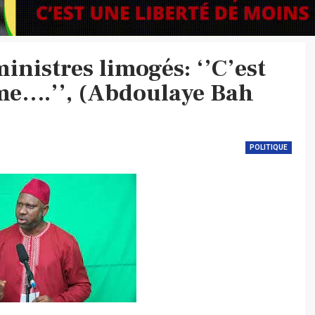
nistres limogés: ‘’C’est
me….’’, (Abdoulaye Bah
POLITIQUE