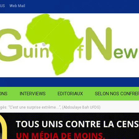
OUS
Web Mail
ONS
INTERVIEWS
EDITORIAUX
SELON NOS CONFRE
és: ‘’C’est une surprise extrême….’’, (Abdoulaye Bah UFDG)