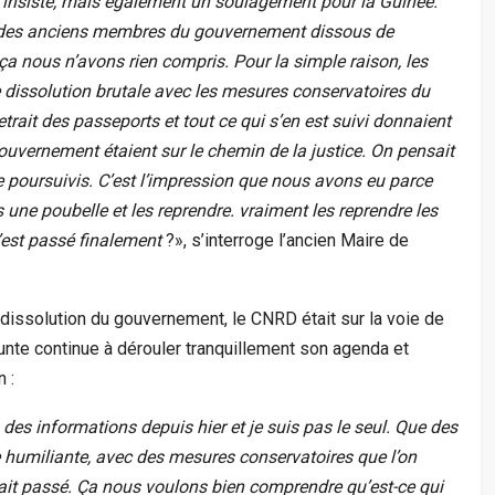
J’insiste, mais également un soulagement pour la Guinée.
on des anciens membres du gouvernement dissous de
ça nous n’avons rien compris. Pour la simple raison, les
 dissolution brutale avec les mesures conservatoires du
etrait des passeports et tout ce qui s’en est suivi donnaient
uvernement étaient sur le chemin de la justice. On pensait
e poursuivis. C’est l’impression que nous avons eu parce
une poubelle et les reprendre. vraiment les reprendre les
’est passé finalement
?», s’interroge l’ancien Maire de
 dissolution du gouvernement, le CNRD était sur la voie de
a junte continue à dérouler tranquillement son agenda et
 :
des informations depuis hier et je suis pas le seul. Que des
e humiliante, avec des mesures conservatoires que l’on
était passé. Ça nous voulons bien comprendre qu’est-ce qui