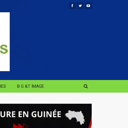
RES
B G &T IMAGE