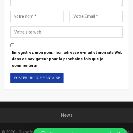
Enregistrez mon nom, mon adresse e-mail et mon site Web
dans ce navigateur pour la prochaine fois que je
commenterai.
News
© 2026 - Guinafnews. All Rights Reserved.
Website Design:
Confordev