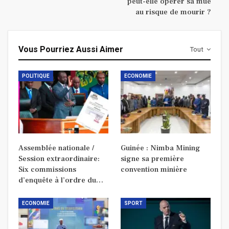
peut-elle opérer sa mue
au risque de mourir ?
Vous Pourriez Aussi Aimer
Tout
POLITIQUE
ECONOMIE
Assemblée nationale /
Guinée : Nimba Mining
Session extraordinaire:
signe sa première
Six commissions
convention minière
d’enquête à l’ordre du…
ECONOMIE
SPORT