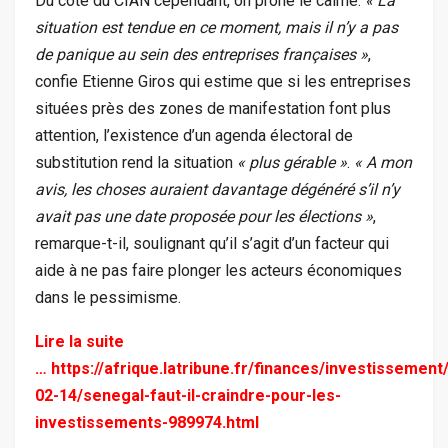
Du côté du CIAN cependant, on prône le calme.
« La
situation est tendue en ce moment, mais il n’y a pas
de panique au sein des entreprises françaises »
,
confie Etienne Giros qui estime que si les entreprises
situées près des zones de manifestation font plus
attention, l’existence d’un agenda électoral de
substitution rend la situation
« plus gérable »
.
« A mon
avis, les choses auraient davantage dégénéré s’il n’y
avait pas une date proposée pour les élections »
,
remarque-t-il, soulignant qu’il s’agit d’un facteur qui
aide à ne pas faire plonger les acteurs économiques
dans le pessimisme.
Lire la suite
…
https://afrique.latribune.fr/finances/investissement
02-14/senegal-faut-il-craindre-pour-les-
investissements-989974.html