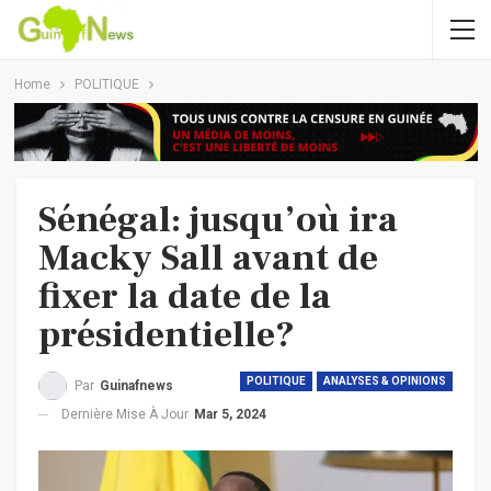
Home
POLITIQUE
Sénégal: jusqu’où ira
Macky Sall avant de
fixer la date de la
présidentielle?
POLITIQUE
ANALYSES & OPINIONS
Par
Guinafnews
Dernière Mise À Jour
Mar 5, 2024