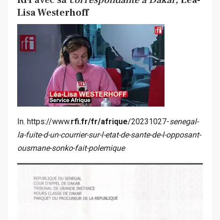
RFI
avec sa
correspondante à Dakar,
Léa-
Lisa Westerhoff
In. https://www.
rfi.fr/fr/afrique
/20231027-
senegal-
la-fuite-d-un-courrier-sur-l-etat-de-sante-de-l-opposant-
ousmane-sonko-fait-polemique