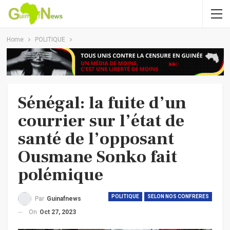
Home
POLITIQUE
Sénégal: la fuite d’un
courrier sur l’état de
santé de l’opposant
Ousmane Sonko fait
polémique
POLITIQUE
SELON NOS CONFRERES
Par
Guinafnews
On
Oct 27, 2023