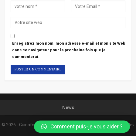
Enregistrez mon nom, mon adresse e-mail et mon site Web
dans ce navigateur pour la prochaine fois que je
commenterai.
News
© 2026 - Guinafnews. All Rights Reserved.
Website Design:
Confordev
Comment puis-je vous aider ?