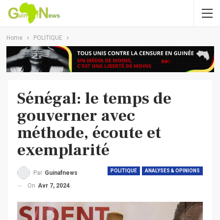
Home
POLITIQUE
Sénégal: le temps de
gouverner avec
méthode, écoute et
exemplarité
POLITIQUE
ANALYSES & OPINIONS
Par
Guinafnews
On
Avr 7, 2024