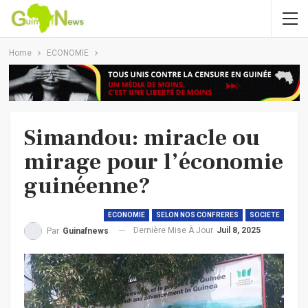
Home
ECONOMIE
Simandou: miracle ou
mirage pour l’économie
guinéenne?
ECONOMIE
SELON NOS CONFRERES
SOCIETE
Dernière Mise À Jour
Juil 8, 2025
Par
Guinafnews