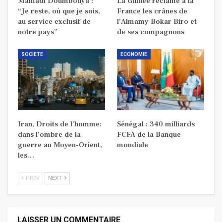
Mamadi Doumbouya :
La Guinée réclame à la
“Je reste, où que je sois,
France les crânes de
au service exclusif de
l’Almamy Bokar Biro et
notre pays”
de ses compagnons
SOCIETE
ECONOMIE
Iran, Droits de l’homme:
Sénégal : 340 milliards
dans l’ombre de la
FCFA de la Banque
guerre au Moyen-Orient,
mondiale
les…
PREV
NEXT
LAISSER UN COMMENTAIRE