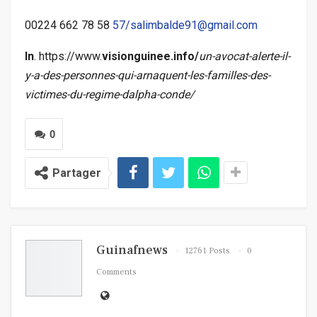
00224 662 78 58
57/salimbalde91@gmail.com
In
. https://www.
visionguinee.info/
un-avocat-alerte-il-
y-a-des-personnes-qui-arnaquent-les-familles-des-
victimes-du-regime-dalpha-conde/
0
Partager
Guinafnews
12761 Posts
0
Comments