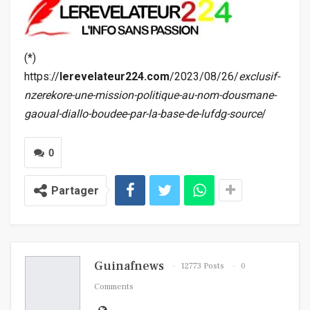
(*)
https://
lerevelateur224.com
/2023/08/26/
exclusif-
nzerekore-une-mission-politique-au-nom-dousmane-
gaoual-diallo-boudee-par-la-base-de-lufdg-source
/
0
Partager
Guinafnews
12773 Posts
0
Comments