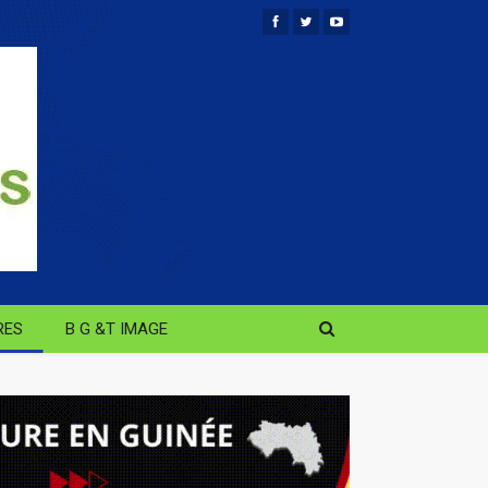
RES
B G &T IMAGE