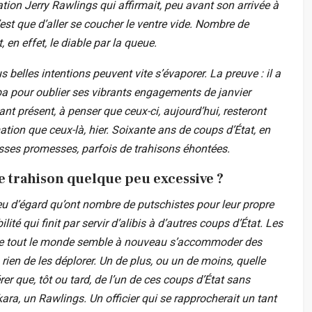
iation Jerry Rawlings qui affirmait, peu avant son arrivée à
’est que d’aller se coucher le ventre vide. Nombre de
, en effet, le diable par la queue.
s belles intentions peuvent vite s’évaporer. La preuve : il a
ba pour oublier ses vibrants engagements de janvier
tant présent, à penser que ceux-ci, aujourd’hui, resteront
ion que ceux-là, hier. Soixante ans de coups d’État, en
usses promesses, parfois de trahisons éhontées.
de trahison quelque peu excessive ?
peu d’égard qu’ont nombre de putschistes pour leur propre
lité qui finit par servir d’alibis à d’autres coups d’État. Les
ue tout le monde semble à nouveau s’accommoder des
 rien de les déplorer. Un de plus, ou un de moins, quelle
er que, tôt ou tard, de l’un de ces coups d’État sans
kara, un Rawlings. Un officier qui se rapprocherait un tant