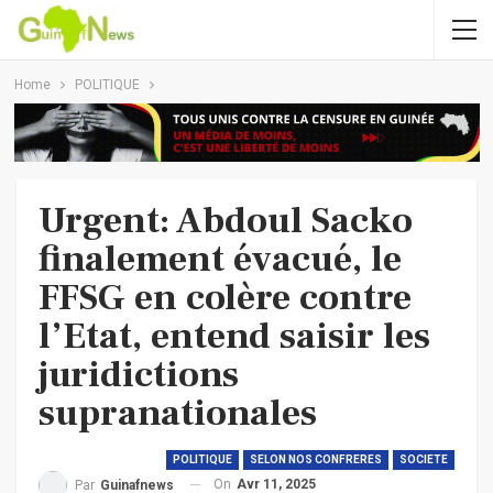
Home
POLITIQUE
Urgent: Abdoul Sacko
finalement évacué, le
FFSG en colère contre
l’Etat, entend saisir les
juridictions
supranationales
POLITIQUE
SELON NOS CONFRERES
SOCIETE
On
Avr 11, 2025
Par
Guinafnews