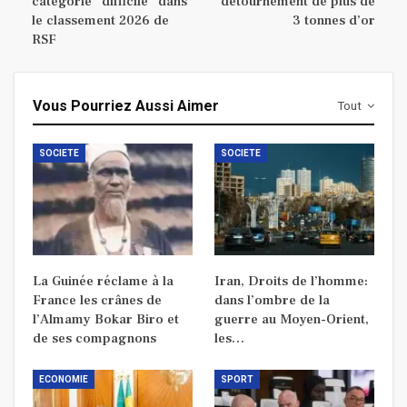
catégorie “difficile” dans
détournement de plus de
le classement 2026 de
3 tonnes d’or
RSF
Vous Pourriez Aussi Aimer
Tout
SOCIETE
SOCIETE
La Guinée réclame à la
Iran, Droits de l’homme:
France les crânes de
dans l’ombre de la
l’Almamy Bokar Biro et
guerre au Moyen-Orient,
de ses compagnons
les…
ECONOMIE
SPORT