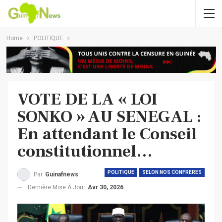
Home
POLITIQUE
VOTE DE LA « LOI
SONKO » AU SENEGAL :
En attendant le Conseil
constitutionnel…
POLITIQUE
SELON NOS CONFRERES
Par
Guinafnews
Dernière Mise À Jour
Avr 30, 2026