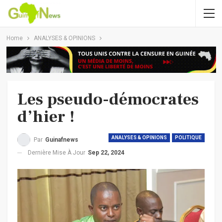
Home
ANALYSES & OPINIONS
Les pseudo-démocrates
d’hier !
ANALYSES & OPINIONS
POLITIQUE
Par
Guinafnews
Dernière Mise À Jour
Sep 22, 2024