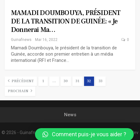
MAMADI DOUMBOUYA, PRÉSIDENT
DE LA TRANSITION DE GUINÉE: « Je
Donnerai Ma…
Guinafnews
Mar 16, 2022
0
Mamadi Doumbouya, le président de la transition de
Guinée, accorde son premier entretien à un média
international (RFI et France…
PRÉCÉDENT
1
…
30
31
32
33
PROCHAIN
News
© 2026 - Guinafnews. All Rights Reserved.
Website Design:
Confordev
Comment puis-je vous aider ?