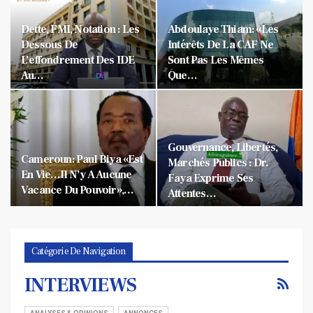
Dette, FMI, Notation : Les
Abdoulaye Thiam: «Les
Dessous De
Intérêts De La CAF Ne
L’effondrement Des IDE
Sont Pas Les Mêmes
Au…
Que…
Gouvernance, Libertés,
Cameroun: Paul Biya «est
Marchés Publics : Dr.
En Vie…Il N’y A Aucune
Faya Exprime Ses
Vacance Du Pouvoir»,…
Attentes…
Catégorie De Navigation
INTERVIEWS