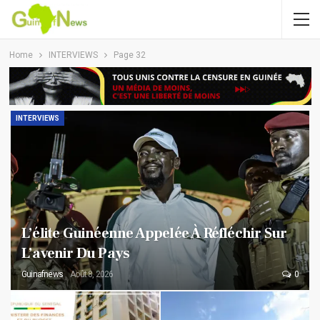
Home
INTERVIEWS
Page 32
INTERVIEWS
L’élite Guinéenne Appelée À Réfléchir Sur
L’avenir Du Pays
Guinafnews
Août 8, 2026
0