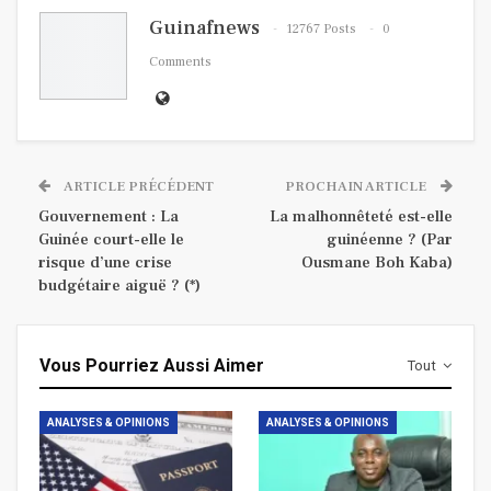
Guinafnews
12767 Posts
0
Comments
ARTICLE PRÉCÉDENT
PROCHAIN ARTICLE
Gouvernement : La
La malhonnêteté est-elle
Guinée court-elle le
guinéenne ? (Par
risque d’une crise
Ousmane Boh Kaba)
budgétaire aiguë ? (*)
Vous Pourriez Aussi Aimer
Tout
ANALYSES & OPINIONS
ANALYSES & OPINIONS