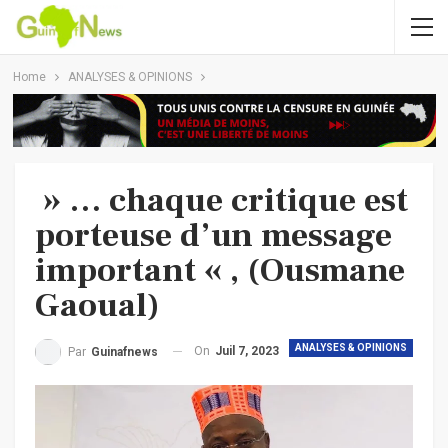
Home
ANALYSES & OPINIONS
» … chaque critique est
porteuse d’un message
important « , (Ousmane
Gaoual)
ANALYSES & OPINIONS
On
Juil 7, 2023
Par
Guinafnews