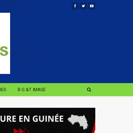
RES
B G &T IMAGE