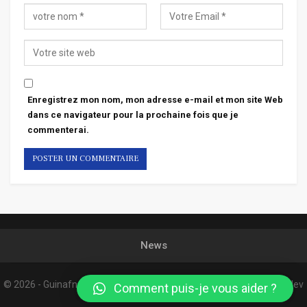
Enregistrez mon nom, mon adresse e-mail et mon site Web
dans ce navigateur pour la prochaine fois que je
commenterai.
News
© 2026 - Guinafnews. All Rights Reserved.
Website Design:
Confordev
Comment puis-je vous aider ?