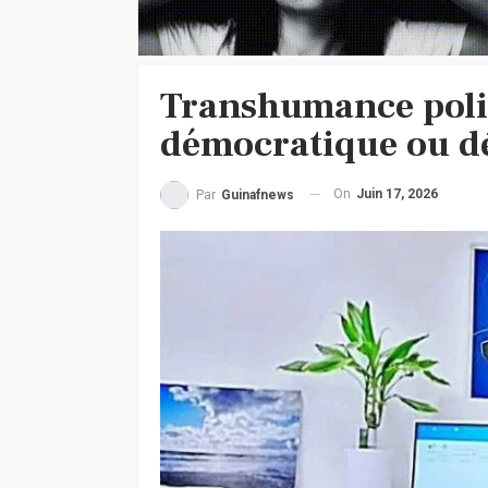
Transhumance polit
démocratique ou dé
On
Juin 17, 2026
Par
Guinafnews