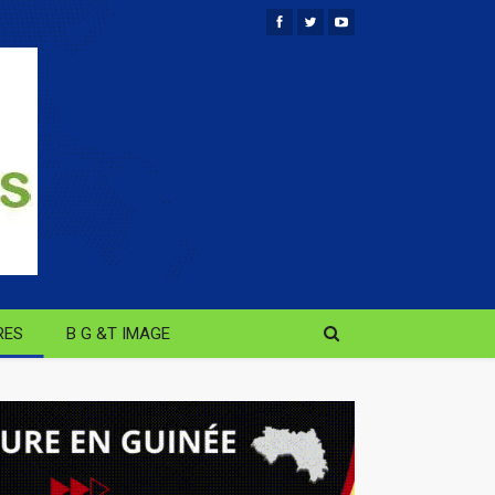
RES
B G &T IMAGE