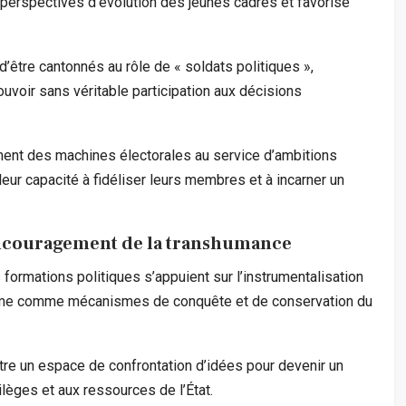
es perspectives d’évolution des jeunes cadres et favorise
d’être cantonnés au rôle de « soldats politiques »,
ouvoir sans véritable participation aux décisions
ment des machines électorales au service d’ambitions
leur capacité à fidéliser leurs membres et à incarner un
 encouragement de la transhumance
ormations politiques s’appuient sur l’instrumentalisation
élisme comme mécanismes de conquête et de conservation du
être un espace de confrontation d’idées pour devenir un
ilèges et aux ressources de l’État.