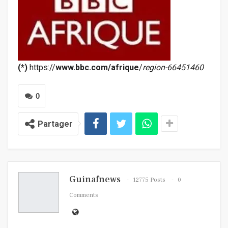
(*)
https://
www.bbc.com/afrique
/
region-66451460
0
Partager
Guinafnews
12775 Posts
0
Comments