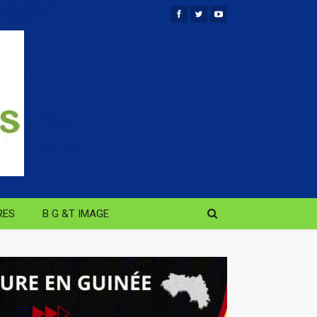
RES
B G &T IMAGE