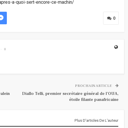
s-apres-a-quoi-sert-encore-ce-machin/
0
0
PROCHAIN ARTICLE
alein
Diallo Telli, premier secrétaire général de l’OUA,
étoile filante panafricaine
Plus D'articles De L'auteur