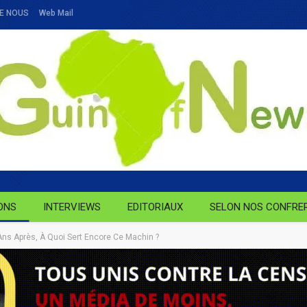
E NOUS
Web Mail
ONS
INTERVIEWS
EDITORIAUX
SELON NOS CONFRE
Ans Après, À Quoi Sert Encore Ce Machin ?