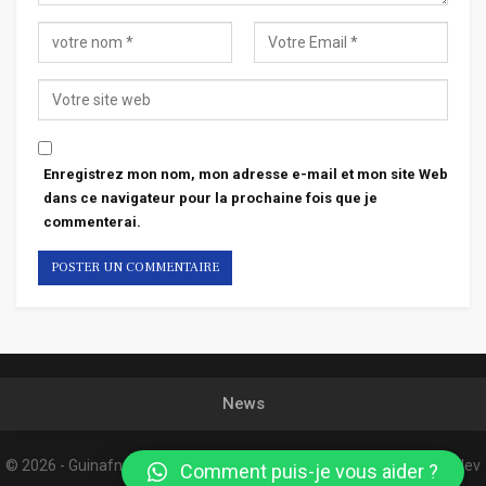
Enregistrez mon nom, mon adresse e-mail et mon site Web
dans ce navigateur pour la prochaine fois que je
commenterai.
News
© 2026 - Guinafnews. All Rights Reserved.
Website Design:
Confordev
Comment puis-je vous aider ?