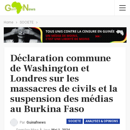
Home
SOCIETE
Déclaration commune
de Washington et
Londres sur les
massacres de civils et la
suspension des médias
au Burkina Faso
SOCIETE
ANALYSES & OPINIONS
Par
Guinafnews
Dernière Mise À Jour
Mai 1, 2024