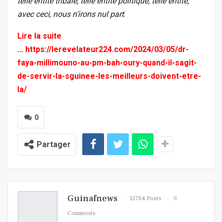
telle entité tribale, telle entité politique, telle entité,
avec ceci, nous n’irons nul part
.
Lire la suite
…
https://lerevelateur224.com/2024/03/05/dr-
faya-millimouno-au-pm-bah-oury-quand-il-sagit-
de-servir-la-sguinee-les-meilleurs-doivent-etre-
la/
0
Partager
Guinafnews
12764 Posts
0
Comments