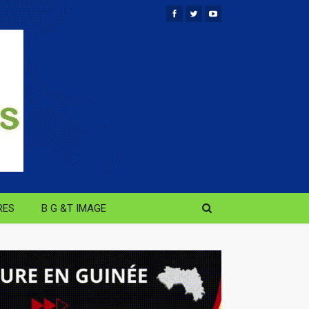
RES
B G &T IMAGE