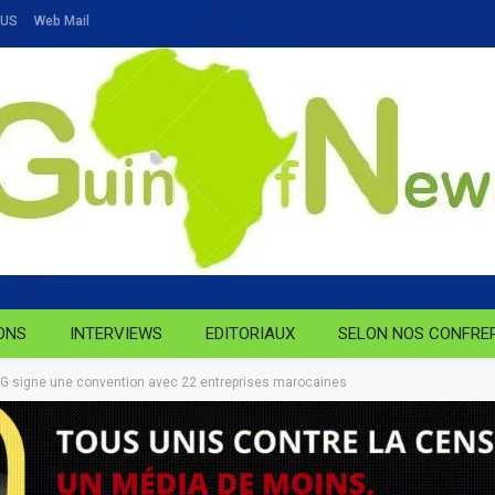
OUS
Web Mail
ONS
INTERVIEWS
EDITORIAUX
SELON NOS CONFRE
’AEEG signe une convention avec 22 entreprises marocaines