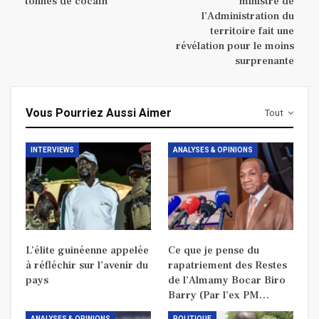
tonnes de cocaïn
ministre de
l’Administration du
territoire fait une
révélation pour le moins
surprenante
Vous Pourriez Aussi Aimer
Tout
INTERVIEWS
ANALYSES & OPINIONS
L’élite guinéenne appelée
Ce que je pense du
à réfléchir sur l’avenir du
rapatriement des Restes
pays
de l’Almamy Bocar Biro
Barry (Par l’ex PM…
ANALYSES & OPINIONS
POLITIQUE