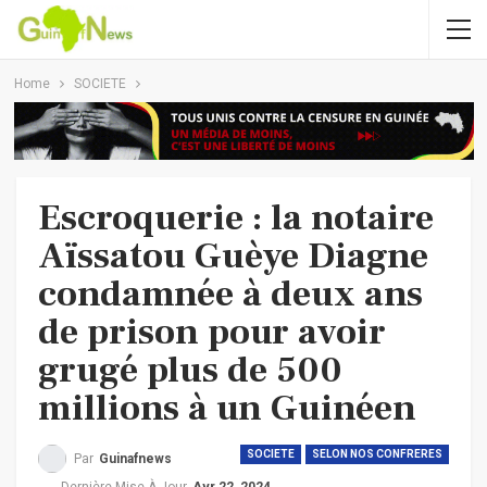
Home
SOCIETE
Escroquerie : la notaire
Aïssatou Guèye Diagne
condamnée à deux ans
de prison pour avoir
grugé plus de 500
millions à un Guinéen
SOCIETE
SELON NOS CONFRERES
Par
Guinafnews
Dernière Mise À Jour
Avr 22, 2024