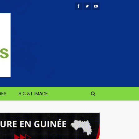
RES
B G &T IMAGE