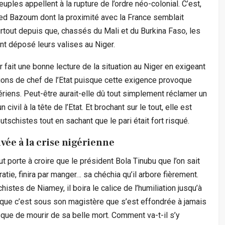
ples appellent à la rupture de l’ordre néo-colonial. C’est,
med Bazoum dont la proximité avec la France semblait
tout depuis que, chassés du Mali et du Burkina Faso, les
nt déposé leurs valises au Niger.
fait une bonne lecture de la situation au Niger en exigeant
ions de chef de l’Etat puisque cette exigence provoque
riens. Peut-être aurait-elle dû tout simplement réclamer un
 civil à la tête de l’Etat. Et brochant sur le tout, elle est
utschistes tout en sachant que le pari était fort risqué.
vée à la crise nigérienne
out porte à croire que le président Bola Tinubu que l’on sait
atie, finira par manger… sa chéchia qu’il arbore fièrement.
schistes de Niamey, il boira le calice de l’humiliation jusqu’à
enir que c’est sous son magistère que s’est effondrée à jamais
isque de mourir de sa belle mort. Comment va-t-il s’y