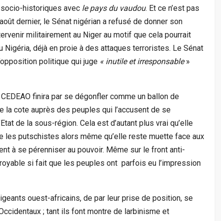
ns socio-historiques avec
le pays du vaudou
. Et ce n’est pas
5 août dernier, le Sénat nigérian a refusé de donner son
ervenir militairement au Niger au motif que cela pourrait
 Nigéria, déjà en proie à des attaques terroristes. Le Sénat
’opposition politique qui juge
« inutile et irresponsable
»
la CEDEAO finira par se dégonfler comme un ballon de
 de la cote auprès des peuples qui l’accusent de se
t de la sous-région. Cela est d’autant plus vrai qu’elle
tre les putschistes alors même qu’elle reste muette face aux
ent à se pérenniser au pouvoir. Même sur le front anti-
ncroyable si fait que les peuples ont parfois eu l’impression
igeants ouest-africains, de par leur prise de position, se
identaux ; tant ils font montre de larbinisme et