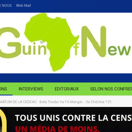
E NOUS
Web Mail
ONS
INTERVIEWS
EDITORIAUX
SELON NOS CONFRE
MATUM DE LA CEDEAO : Bola Tinubu Va-T-Il Manger… Sa Chéchia ? (*)