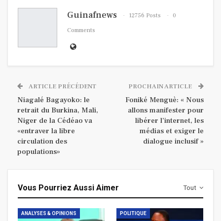
Guinafnews
12756 Posts
0
Comments
ARTICLE PRÉCÉDENT
PROCHAIN ARTICLE
Niagalé Bagayoko: le
Foniké Menguè: « Nous
retrait du Burkina, Mali,
allons manifester pour
Niger de la Cédéao va
libérer l’internet, les
«entraver la libre
médias et exiger le
circulation des
dialogue inclusif »
populations»
Vous Pourriez Aussi Aimer
Tout
ANALYSES & OPINIONS
POLITIQUE