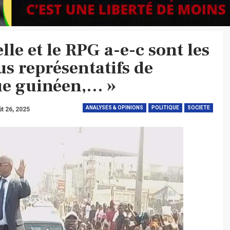
le et le RPG a-e-c sont les
us représentatifs de
que guinéen,… »
ANALYSES & OPINIONS
POLITIQUE
SOCIETE
t 26, 2025