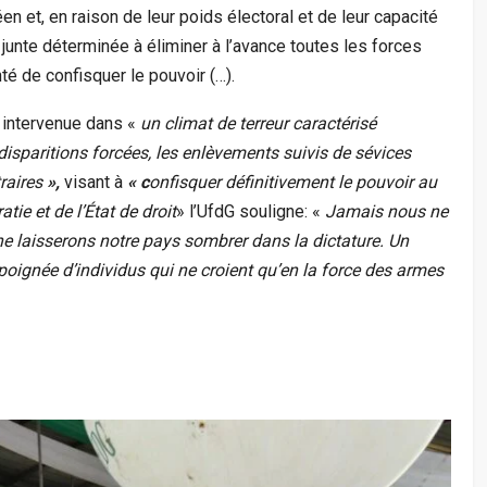
éen et, en raison de leur poids électoral et de leur capacité
a junte déterminée à éliminer à l’avance toutes les forces
é de confisquer le pouvoir (…).
 intervenue dans «
un climat de terreur caractérisé
isparitions forcées, les enlèvements suivis de sévices
traires
»,
visant à
« c
onfisquer définitivement le pouvoir au
tie et de l’État de droit
» l’UfdG souligne: «
Jamais nous ne
ne laisserons notre pays sombrer dans la dictature. Un
poignée d’individus qui ne croient qu’en la force des armes