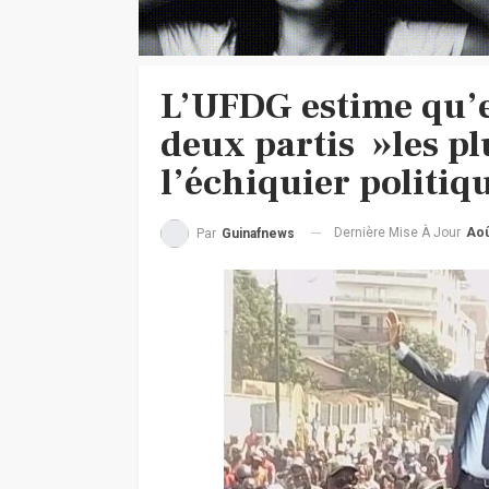
L’UFDG estime qu’el
deux partis »les pl
l’échiquier politi
Dernière Mise À Jour
Aoû
Par
Guinafnews