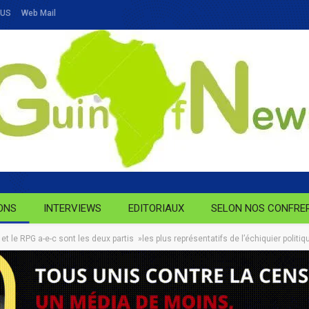
OUS
Web Mail
ONS
INTERVIEWS
EDITORIAUX
SELON NOS CONFRE
et le RPG a-e-c sont les deux partis »les plus représentatifs de l’échiquier politi