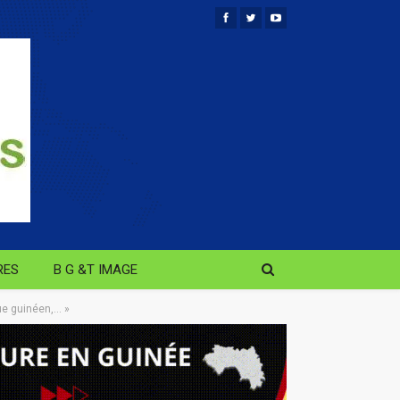
RES
B G &T IMAGE
que guinéen,… »