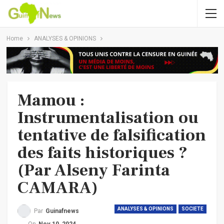
Home
ANALYSES & OPINIONS
Mamou :
Instrumentalisation ou
tentative de falsification
des faits historiques ?
(Par Alseny Farinta
CAMARA)
ANALYSES & OPINIONS
SOCIETE
Par
Guinafnews
On
Nov 10, 2024