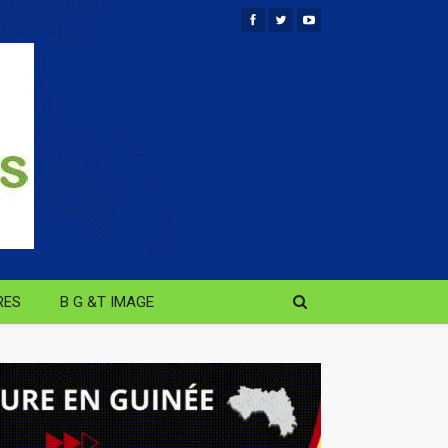
RES
B G &T IMAGE