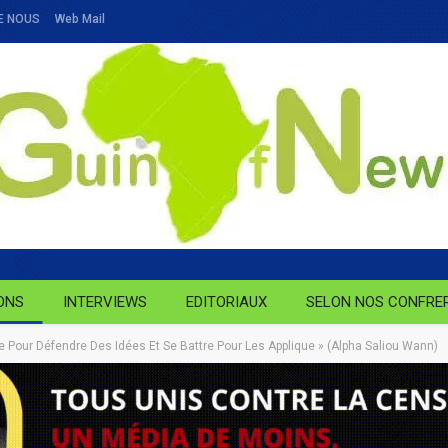
E NOUS
Web Mail
ONS
INTERVIEWS
EDITORIAUX
SELON NOS CONFRE
ue Pour Défendre Des Idées Et Se Battre Pour Les Applique » (Alpha Saliou Wann)