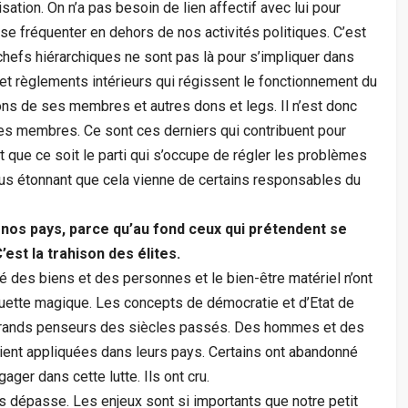
isation. On n’a pas besoin de lien affectif avec lui pour
e se fréquenter en dehors de nos activités politiques. C’est
hefs hiérarchiques ne sont pas là pour s’impliquer dans
 et règlements intérieurs qui régissent le fonctionnement du
tions de ses membres et autres dons et legs. Il n’est donc
es membres. Ce sont ces derniers qui contribuent pour
ut que ce soit le parti qui s’occupe de régler les problèmes
lus étonnant que cela vienne de certains responsables du
 nos pays, parce qu’au fond ceux qui prétendent se
’est la trahison des élites.
ité des biens et des personnes et le bien-être matériel n’ont
uette magique. Les concepts de démocratie et d’Etat de
 grands penseurs des siècles passés. Des hommes et des
ent appliquées dans leurs pays. Certains ont abandonné
ager dans cette lutte. Ils ont cru.
us dépasse. Les enjeux sont si importants que notre petit