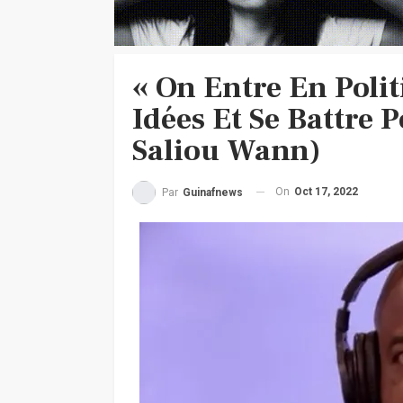
« On Entre En Poli
Idées Et Se Battre 
Saliou Wann)
On
Oct 17, 2022
Par
Guinafnews