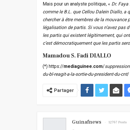
Mais pour un analyste politique, «
Dr. Faya 
comme le B.L. que Cellou Dalein Diallo, a 
chercher à être membres de la mouvance pré
légalisation de partis. Si vous n’avez pas 
les partis qui existent légitimement, qui o
c’est démocratiquement que les partis sero
Mamadou S. Fadi DIALLO
(*) https://
mediaguinee.com
/
suppression-
du-bl-reagit-a-la-sortie-du-president-du-cnt
/
Partager
Guinafnews
12767 Posts