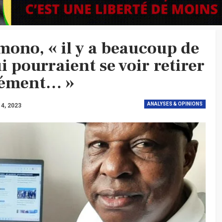
mono, « il y a beaucoup de
i pourraient se voir retirer
rément… »
ANALYSES & OPINIONS
l 4, 2023