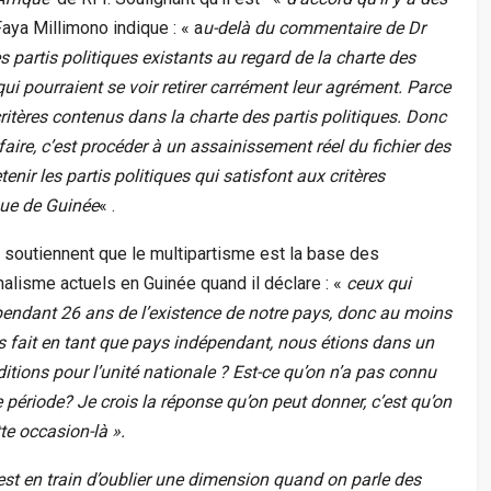
Faya Millimono indique : « a
u-delà du commentaire de Dr
 partis politiques existants au regard de la charte des
 qui pourraient se voir retirer carrément leur agrément. Parce
ritères contenus dans la charte des partis politiques. Donc
e faire, c’est procéder à un assainissement réel du fichier des
enir les partis politiques qui satisfont aux critères
que de Guinée
« .
ui soutiennent que le multipartisme est la base des
alisme actuels en Guinée quand il déclare : «
ceux qui
 pendant 26 ans de l’existence de notre pays, donc au moins
 fait en tant que pays indépendant, nous étions dans un
ditions pour l’unité nationale ? Est-ce qu’on n’a pas connu
période? Je crois la réponse qu’on peut donner, c’est qu’on
te occasion-là ».
 est en train d’oublier une dimension quand on parle des