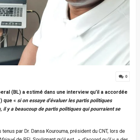
0
beral (BL) a estimé dans une interview qu’il a accordée
) que «
si on essaye d’évaluer les partis politiques
, il y a beaucoup de partis politiques qui pourraient se
 tenus par Dr. Dansa Kourouma, président du CNT, lors de
Afrique
‘ de RFI. Soulignant qu’il est «
d’accord qu’il y a des