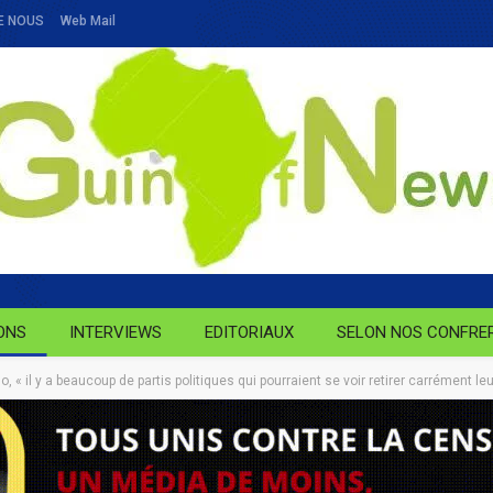
E NOUS
Web Mail
ONS
INTERVIEWS
EDITORIAUX
SELON NOS CONFRE
o, « il y a beaucoup de partis politiques qui pourraient se voir retirer carrément l