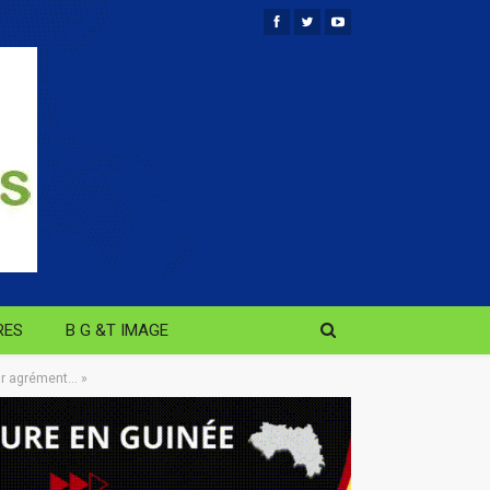
RES
B G &T IMAGE
eur agrément… »