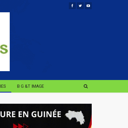
RES
B G &T IMAGE