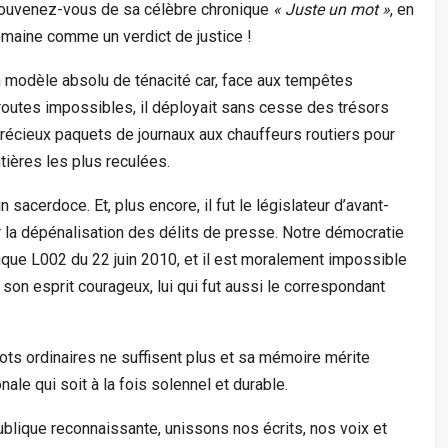
. Souvenez-vous de sa célèbre chronique
« Juste un mot »
, en
semaine comme un verdict de justice !
 modèle absolu de ténacité car, face aux tempêtes
routes impossibles, il déployait sans cesse des trésors
s précieux paquets de journaux aux chauffeurs routiers pour
ontières les plus reculées.
 sacerdoce. Et, plus encore, il fut le législateur d’avant-
 la dépénalisation des délits de presse. Notre démocratie
nique L002 du 22 juin 2010, et il est moralement impossible
 son esprit courageux, lui qui fut aussi le correspondant
 mots ordinaires ne suffisent plus et sa mémoire mérite
le qui soit à la fois solennel et durable.
lique reconnaissante, unissons nos écrits, nos voix et