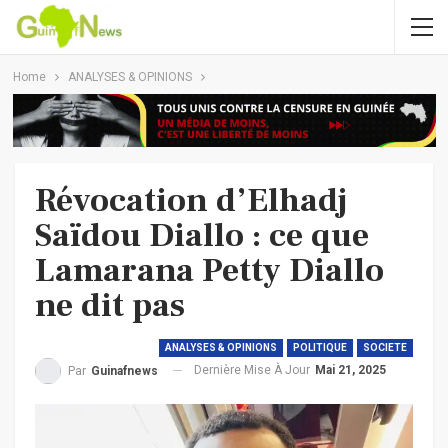
Home
ANALYSES & OPINIONS
Révocation d’Elhadj
Saïdou Diallo : ce que
Lamarana Petty Diallo
ne dit pas
ANALYSES & OPINIONS
POLITIQUE
SOCIETE
Dernière Mise À Jour
Mai 21, 2025
Par
Guinafnews