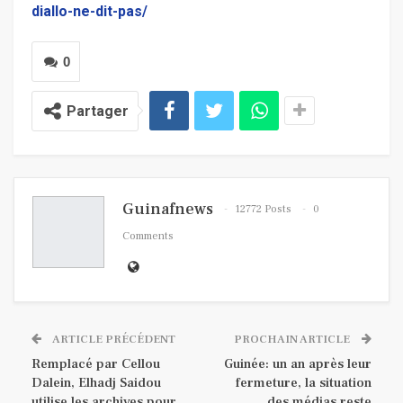
diallo-ne-dit-pas/
0
Partager
Guinafnews
12772 Posts
0
Comments
ARTICLE PRÉCÉDENT
PROCHAIN ARTICLE
Remplacé par Cellou
Guinée: un an après leur
Dalein, Elhadj Saidou
fermeture, la situation
utilise les archives pour
des médias reste