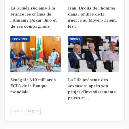
La Guinée réclame à la
Iran, Droits de l’homme:
France les crânes de
dans l’ombre de la
l’Almamy Bokar Biro et
guerre au Moyen-Orient,
de ses compagnons
les…
ECONOMIE
SPORT
Sénégal : 340 milliards
La Fifa présente des
FCFA de la Banque
«excuses» après son
mondiale
projet d’investissements
privés et…
PREV
NEXT