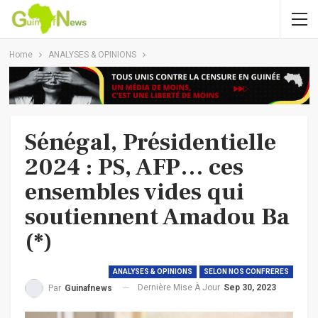
Home
ANALYSES & OPINIONS
Sénégal, Présidentielle
2024 : PS, AFP… ces
ensembles vides qui
soutiennent Amadou Ba
(*)
ANALYSES & OPINIONS
SELON NOS CONFRERES
Dernière Mise À Jour
Sep 30, 2023
Par
Guinafnews