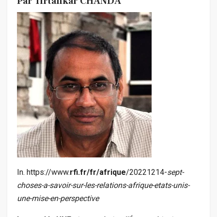
Par Tirtankar CHANDA
In. https://www.
rfi.fr/fr/afrique
/20221214-
sept-
choses-a-savoir-sur-les-relations-afrique-etats-unis-
une-mise-en-perspective