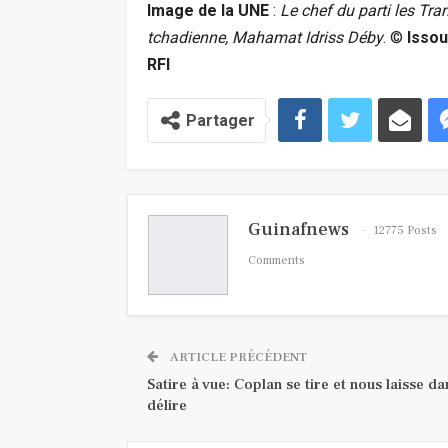
Image de la UNE
:
Le chef du parti les Tra
tchadienne, Mahamat Idriss Déby
.
©
Issou
RFI
Partager
Guinafnews
12775 Posts
Comments
ARTICLE PRÉCÉDENT
Satire à vue: Coplan se tire et nous laisse da
délire