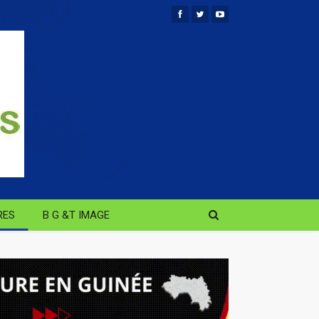
RES
B G &T IMAGE