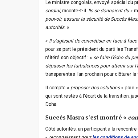
Le ministre congolais, envoyé spécial du p
cordial
, raconte-t-il.
Ils se donnaient du
« m
pouvoir, assurer la sécurité de Succès Masr
autorités.
»
«
Il s’agissait de concrétiser en face à face
pour sa part le président du parti les Tra
réitéré son objectif : «
se faire l’écho du peup
dépasser les turbulences pour atterrir sur l
transparentes l’an prochain pour clôturer la 
Il compte «
proposer des solutions
» pour «
qui sont restés à l’écart de la transition, j
Doha.
Succès Masra s’est montré «
con
Côté autorités, un participant à la rencont
«
reconnaissant pour
les conditions de so