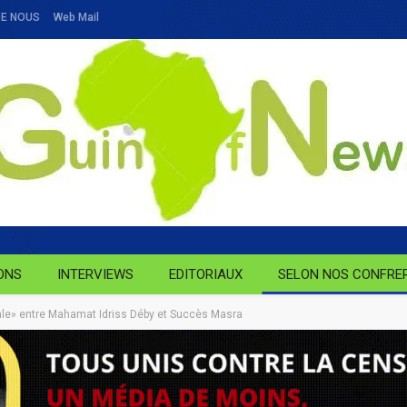
DE NOUS
Web Mail
ONS
INTERVIEWS
EDITORIAUX
SELON NOS CONFRE
iale» entre Mahamat Idriss Déby et Succès Masra