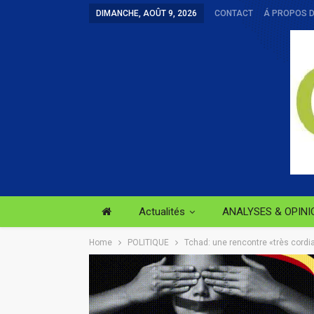
DIMANCHE, AOÛT 9, 2026
CONTACT
Á PROPOS 
Actualités
ANALYSES & OPINI
Home
POLITIQUE
Tchad: une rencontre «très cord