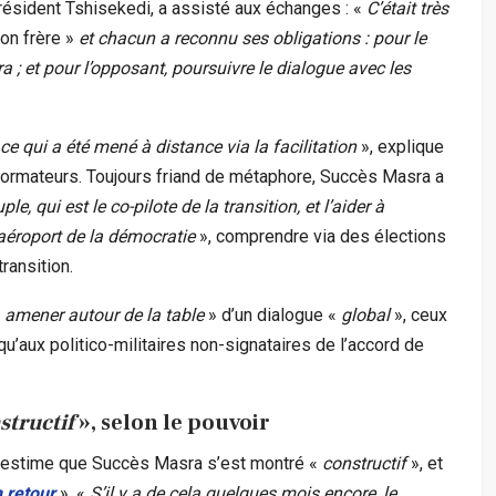
résident Tshisekedi, a assisté aux échanges : «
C’était très
on frère »
et chacun a reconnu ses obligations : pour le
a ; et pour l’opposant, poursuivre le dialogue avec les
 ce qui a été mené à distance via la facilitation
», explique
nsformateurs. Toujours friand de métaphore, Succès Masra a
le, qui est le co-pilote de la transition, et l’aider à
’aéroport de la démocratie
», comprendre via des élections
transition.
amener autour de la table
» d’un dialogue «
global
», ceux
usqu’aux politico-militaires non-signataires de l’accord de
structif
», selon le pouvoir
re estime que Succès Masra s’est montré «
constructif
», et
n retour
». «
S’il y a de cela quelques mois encore, le