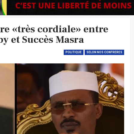
e «très cordiale» entre
y et Succès Masra
POLITIQUE
SELON NOS CONFRERES