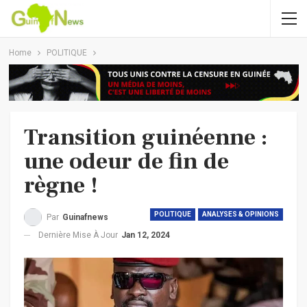
Home
POLITIQUE
Transition guinéenne :
une odeur de fin de
règne !
POLITIQUE
ANALYSES & OPINIONS
Par
Guinafnews
Dernière Mise À Jour
Jan 12, 2024