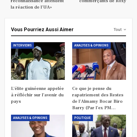
reconnaissance attendent
commerçants de Roxy
la réaction de l’UA»
Vous Pourriez Aussi Aimer
Tout
INTERVIEWS
ANALYSES & OPINIONS
L’élite guinéenne appelée
Ce que je pense du
à réfléchir sur l’avenir du
rapatriement des Restes
pays
de l’Almamy Bocar Biro
Barry (Par l’ex PM…
ANALYSES & OPINIONS
POLITIQUE