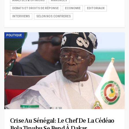
ANALYSES & OPINIONS
ANNONCES
DEBATS ET DROITS DE RÉPONSE
ECONOMIE
EDITORIAUX
INTERVIEWS
SELON NOS CONFRERES
POLITIQUE
Crise Au Sénégal: Le Chef De La Cédéao
Bola Tinubu Se Rend À Dakar