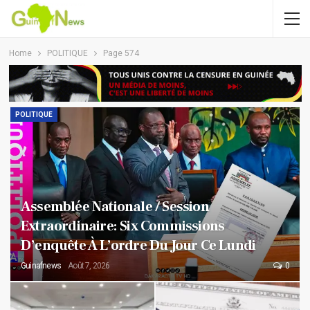
Home
POLITIQUE
Page 574
POLITIQUE
Assemblée Nationale / Session
Extraordinaire: Six Commissions
D’enquête À L’ordre Du Jour Ce Lundi
Guinafnews
Août 7, 2026
0