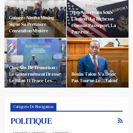
Visa Américain Sous
Guinée : Nimba Mining
Caution : La Richesse
Signe Sa Première
Comme Passeport, La
Convention Minière
Pauvreté…
Cinq Ans De Transition :
Le Gouvernement Dresse
Bénin: Talon N’a Donc
Le Bilan Et Trace Les…
Pas Tourné Le…talon!
Catégorie De Navigation
POLITIQUE