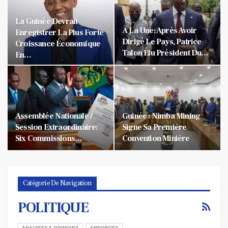
La Guinée Devrait
À La Une: Après Avoir
Enregistrer La Plus Forte
Dirigé Le Pays, Patrice
Croissance Économique
Talon Élu Président Du…
En…
Assemblée Nationale /
Guinée : Nimba Mining
Session Extraordinaire:
Signe Sa Première
Six Commissions…
Convention Minière
Catégorie De Navigation
POLITIQUE