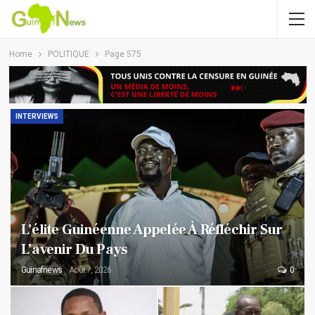
Home
POLITIQUE
Page 575
INTERVIEWS
L’élite Guinéenne Appelée À Réfléchir Sur
L’avenir Du Pays
Guinafnews
Août 7, 2026
0