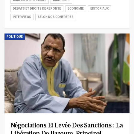
ANALYSES & OPINIONS
ANNONCES
DEBATS ET DROITS DE RÉPONSE
ECONOMIE
EDITORIAUX
INTERVIEWS
SELON NOS CONFRERES
POLITIQUE
Négociations Et Levée Des Sanctions : La
Libération De Bazoum, Principal…