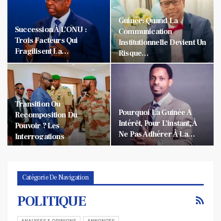
Guinée: Quand La
Succession À L’ONU :
Communication
Trois Facteurs Qui
Institutionnelle Devient Un
Fragilisent La…
Risque…
Transition Ou
Pourquoi La Guinée A
Recomposition Du
Intérêt, Pour L’instant, À
Pouvoir ? Les
Ne Pas Adhérer À La…
Interrogations
Soulevées…
Catégorie De Navigation
POLITIQUE