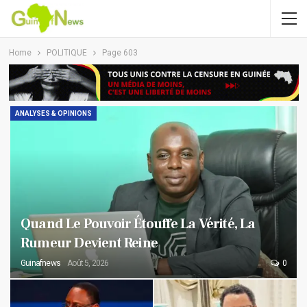
Home
POLITIQUE
Page 603
ANALYSES & OPINIONS
Quand Le Pouvoir Étouffe La Vérité, La
Rumeur Devient Reine
Guinafnews
Août 5, 2026
0