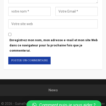
Enregistrez mon nom, mon adresse e-mail et mon site Web
dans ce navigateur pour la prochaine fois que je
commenterai.
News
© 2026 - Guinafnews. All Rights Reserved.
Website Design:
Confordev
Comment puis-je vous aider ?