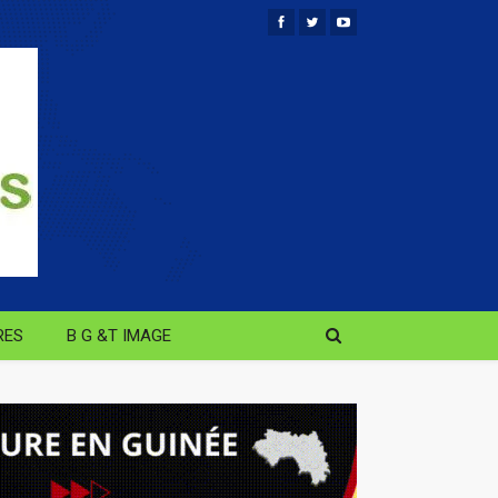
RES
B G &T IMAGE