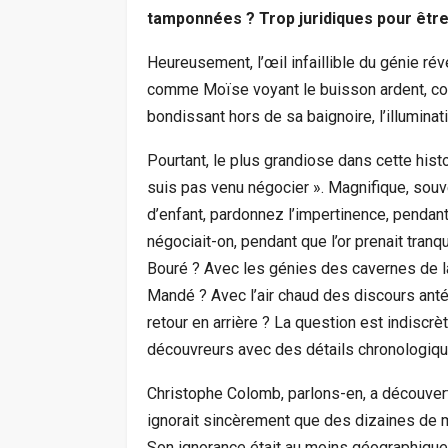
tamponnées ? Trop juridiques pour être
Heureusement, l’œil infaillible du génie ré
comme Moïse voyant le buisson ardent,
bondissant hors de sa baignoire, l’illuminatio
Pourtant, le plus grandiose dans cette hist
suis pas venu négocier ». Magnifique, souver
d’enfant, pardonnez l’impertinence, pendan
négociait-on, pendant que l’or prenait tran
Bouré ? Avec les génies des cavernes de l
Mandé ? Avec l’air chaud des discours antér
retour en arrière ? La question est indiscrè
découvreurs avec des détails chronologiqu
Christophe Colomb, parlons-en, a découvert l
ignorait sincèrement que des dizaines de m
Son ignorance était au moins géographiqueme