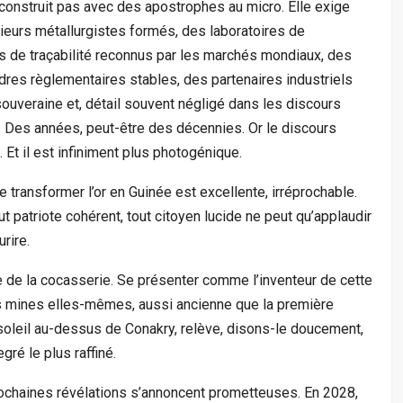
construit pas avec des apostrophes au micro. Elle exige
eurs métallurgistes formés, des laboratoires de
es de traçabilité reconnus par les marchés mondiaux, des
dres règlementaires stables, des partenaires industriels
 souveraine et, détail souvent négligé dans les discours
 Des années, peut-être des décennies. Or le discours
. Et il est infiniment plus photogénique.
 transformer l’or en Guinée est excellente, irréprochable.
patriote cohérent, tout citoyen lucide ne peut qu’applaudir
urire.
ève de la cocasserie. Se présenter comme l’inventeur de cette
s mines elles-mêmes, aussi ancienne que la première
 soleil au-dessus de Conakry, relève, disons-le doucement,
ré le plus raffiné.
 prochaines révélations s’annoncent prometteuses. En 2028,