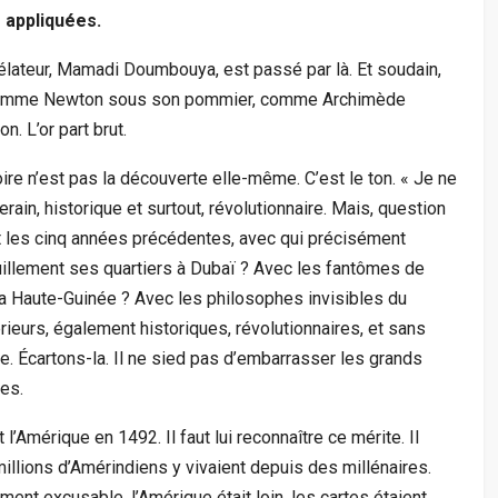
 appliquées.
vélateur, Mamadi Doumbouya, est passé par là. Et soudain,
 comme Newton sous son pommier, comme Archimède
n. L’or part brut.
oire n’est pas la découverte elle-même. C’est le ton. « Je ne
ain, historique et surtout, révolutionnaire. Mais, question
t les cinq années précédentes, avec qui précisément
quillement ses quartiers à Dubaï ? Avec les fantômes de
a Haute-Guinée ? Avec les philosophes invisibles du
ieurs, également historiques, révolutionnaires, et sans
te. Écartons-la. Il ne sied pas d’embarrasser les grands
es.
’Amérique en 1492. Il faut lui reconnaître ce mérite. Il
illions d’Amérindiens y vivaient depuis des millénaires.
nt excusable, l’Amérique était loin, les cartes étaient