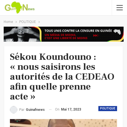
Home
POLITIQUE
Sékou Koundouno :
« nous saisirons les
autorités de la CEDEAO
afin quelle prenne
acte »
POLITIQUE
On
Mai 17, 2023
Par
Guinafnews