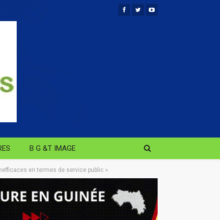
RES
B G &T IMAGE
nefficaces en termes de service public ».