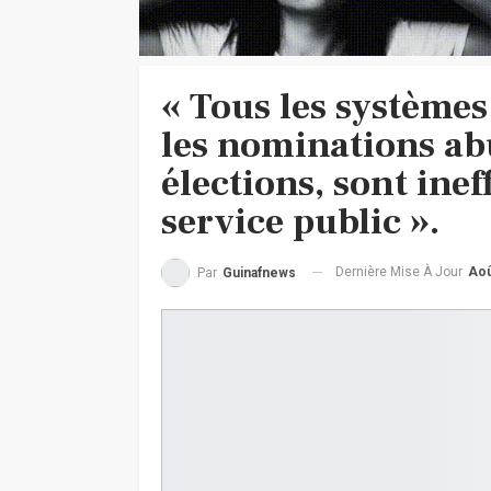
« Tous les systèmes
les nominations abu
élections, sont ine
service public ».
Dernière Mise À Jour
Aoû
Par
Guinafnews