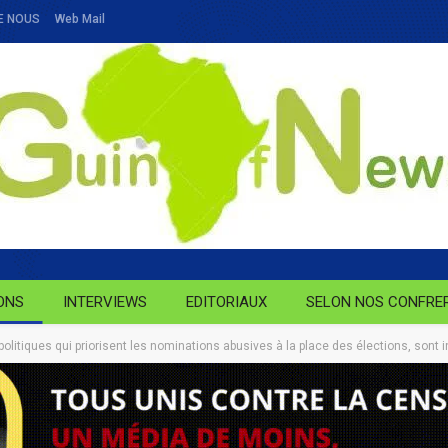
E NOUS
Web Mail
ONS
INTERVIEWS
EDITORIAUX
SELON NOS CONFRE
olitiques qui priorisent les nominations abusives à la place des élections, sont i